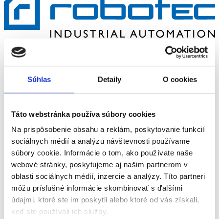
Robotisches/manuelles Schweißen
Robotisches Schleifen
Industrie­automatisierung
Transportbände
Súhlas
Detaily
O cookies
CNC
Kontakt
Táto webstránka používa súbory cookies
Hause
Na prispôsobenie obsahu a reklám, poskytovanie funkcií
Blog
sociálnych médií a analýzu návštevnosti používame
súbory cookie. Informácie o tom, ako používate naše
Blog
webové stránky, poskytujeme aj našim partnerom v
oblasti sociálnych médií, inzercie a analýzy. Títo partneri
Einleitung
môžu príslušné informácie skombinovať s ďalšími
údajmi, ktoré ste im poskytli alebo ktoré od vás získali,
Artikel
keď ste používali ich služby.