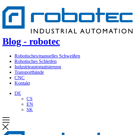
Blog - robotec
Robotisches/manuelles Schweißen
Robotisches Schleifen
Industrie­automatisierung
Transportbände
CNC
Kontakt
DE
CS
EN
SK